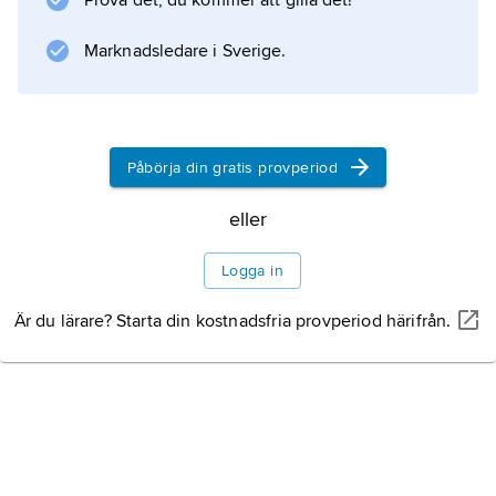
Prova det, du kommer att gilla det!
tillsammans med personer från bland annat
Marknadsledare i Sverige.
Afghanistan och olika afrikanska
Information om artikeln
Påbörja din gratis provperiod
eller
Logga in
Är du lärare? Starta din kostnadsfria provperiod härifrån.