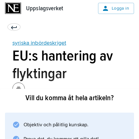
Uppslagsverket
Uppslagsverket
Logga in
syriska inbördeskriget
EU:s hantering av
flyktingar
Vill du komma åt hela artikeln?
En liten del av den syriska befolkningen har
sökt sig till Europa, sammanlagt ungefär 1
miljon människor. Under 2015 tog sig mer än
Objektiv och pålitlig kunskap.
350 000 syrier till EU för skydd. De utgjorde
en del av en större flykting- och migrantström