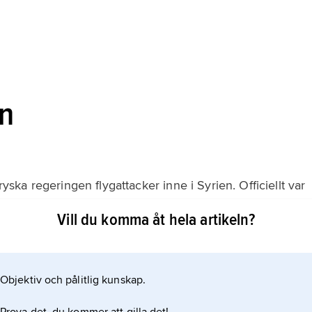
on
ka regeringen flygattacker inne i Syrien. Officiellt var
fungerade de som ett stöd för al-Assad, som tappat mark
Vill du komma åt hela artikeln?
e föregående månaderna. Samtidigt ökade Iran sitt stöd
Objektiv och pålitlig kunskap.