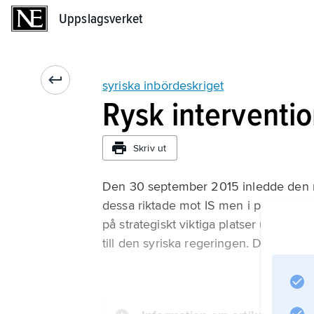
Uppslagsverket
Uppslagsverket
syriska inbördeskriget
Rysk interventi
Skriv ut
Den 30 september 2015 inledde den rys
dessa riktade mot IS men i praktiken 
på strategiskt viktiga platser under d
till den syriska regeringen. Den ryska