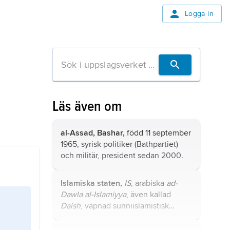
Logga in
Läs även om
al-Assad, Bashar,
född 11 september
1965, syrisk politiker (
Bathpartiet
)
och militär, president sedan 2000.
Islamiska staten,
IS
, arabiska
ad-
Dawla al-Islamiyya
, även kallad
Daish
, väpnad sunniislamistisk
rörelse, främst aktiv i Irak och Syrien,
stämplad som en