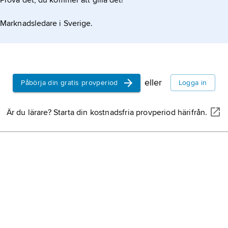
Prova det, du kommer att gilla det!
Marknadsledare i Sverige.
eller
Påbörja din gratis provperiod
Logga in
Är du lärare? Starta din kostnadsfria provperiod härifrån.