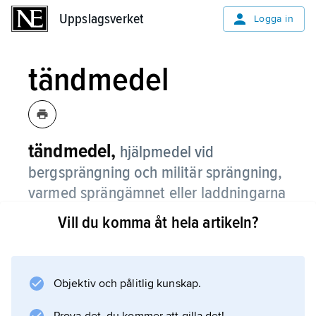
Uppslagsverket
Uppslagsverket
Logga in
tändmedel
tändmedel,
hjälpmedel vid
bergsprängning och militär sprängning,
varmed sprängämnet eller laddningarna
i en kopplad sprängsalva bringas att
Vill du komma åt hela artikeln?
detonera.
Till tändmedel räknas tändapparater,
signalledare, ytkopplingsenheter eller
Objektiv och pålitlig kunskap.
kopplingsblock och detonationsfördröjare