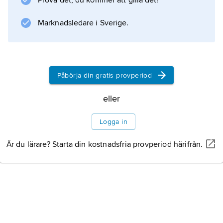
Prova det, du kommer att gilla det!
samt sprängkapslar.
Marknadsledare i Sverige.
Information om artikeln
Påbörja din gratis provperiod
eller
Logga in
Är du lärare? Starta din kostnadsfria provperiod härifrån.