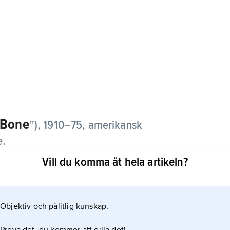
-Bone
”),
1910–75, amerikansk
e.
Vill du komma åt hela artikeln?
men fick sitt genombrott på 1940-talet med
 ”Call It Stormy Monday” och ”T-Bone Shuffle”
Objektiv och pålitlig kunskap.