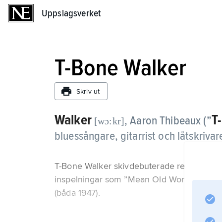
Uppslagsverket
Uppslagsverket
T-Bone Walker
Skriv ut
Walker
T
, Aaron Thibeaux (”
[wɔ:kr]
bluessångare, gitarrist och låtskrivar
T-Bone Walker skivdebuterade redan 1929 
inspelningar som ”Mean Old World” (1942),
(båda 1947).