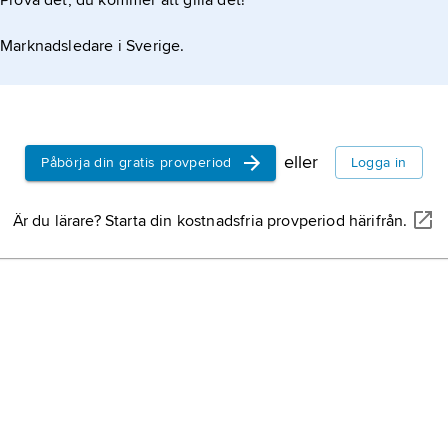
Prova det, du kommer att gilla det!
Marknadsledare i Sverige.
eller
Påbörja din gratis provperiod
Logga in
Är du lärare? Starta din kostnadsfria provperiod härifrån.