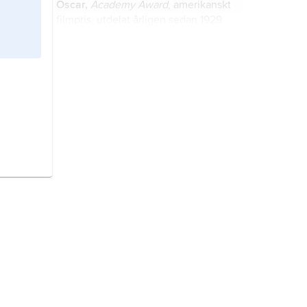
Oscar,
Academy Award
, amerikanskt
filmpris, utdelat årligen sedan 1929
av Academy of Motion Picture Arts
and Sciences.
USA,
Amerikas förenta stater
,
Förenta staterna
, stat i Nordamerika;
2
9,8 miljoner km
(därav 0,7 miljoner
2
km
vatten), 336,6 miljoner invånare
(2024).