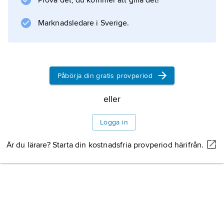
Prova det, du kommer att gilla det!
Marknadsledare i Sverige.
Information om artikeln
Påbörja din gratis provperiod
eller
Logga in
Är du lärare? Starta din kostnadsfria provperiod härifrån.