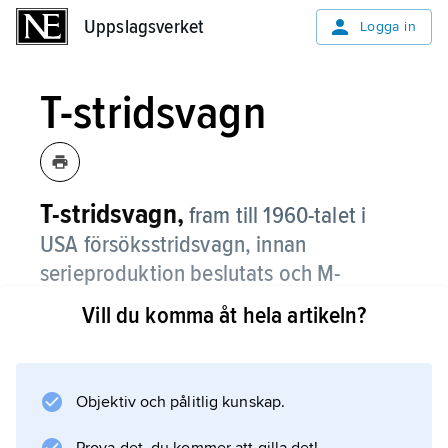
Uppslagsverket
Uppslagsverket
Logga in
T-stridsvagn
T-stridsvagn,
fram till 1960-talet i
USA försöksstridsvagn, innan
serieproduktion beslutats och M-
nummer fastställts, t.ex. T24, senare
Vill du komma åt hela artikeln?
M24 Chaffee.
Jämför
M-stridsvagn
Objektiv och pålitlig kunskap.
.