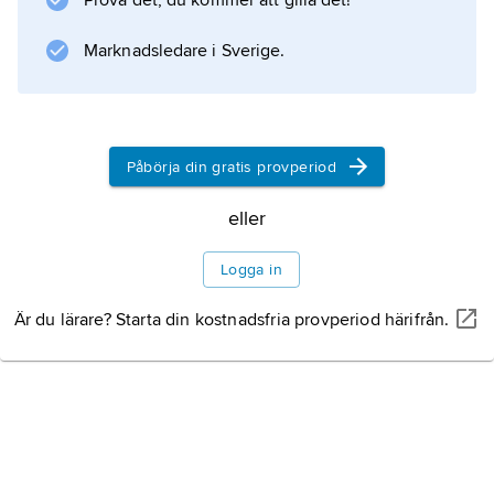
Prova det, du kommer att gilla det!
Marknadsledare i Sverige.
Information om artikeln
Påbörja din gratis provperiod
eller
Logga in
Är du lärare? Starta din kostnadsfria provperiod härifrån.