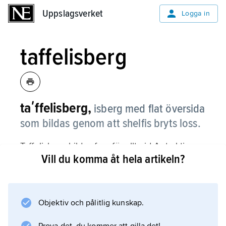
Uppslagsverket
Uppslagsverket
Logga in
taffelisberg
taʹffelisberg,
isberg med flat översida
som bildas genom att shelfis bryts loss.
Taffelisberg bildas framför allt vid Antarktis
Vill du komma åt hela artikeln?
och kan bli mycket stora, flera tusentals km
2
. De reser sig oftast 25–30 m över vattenytan
men når fem till sex gånger så långt ned
Objektiv och pålitlig kunskap.
under vattenytan. Upp emot 15 % av volymen
kan upptas av gasbubblor.