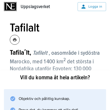
Uppslagsverket
Uppslagsverket
Logga in
Tafilalt
Tafilaʹlt,
Tafilelt
, oasområde i sydöstra
2
Marocko, med 1 400 km
det största i
Nordafrika utanför Egypten; 130 000
invånare (1990).
Vill du komma åt hela artikeln?
Huvudorter är Erfoud och Rissani. Under
medeltiden var T. medelpunkt i den
Objektiv och pålitlig kunskap.
västsahariska karavanrutten från Niger till
Tanger. Från den av berber 757 anlagda