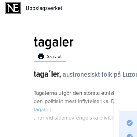
Uppslagsverket
Uppslagsverket
tagaler
Skriv ut
tagaʹler,
austronesiskt folk på Luzon
Tagalerna utgör den största etniska gruppen
den politiskt mest inflytelserika. Deras språ
tagalog
, har vid sidan av engelska blivit landets of