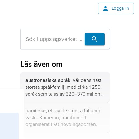
Logga in
Läs även om
austronesiska språk
, världens näst
största språkfamilj, med cirka 1 250
språk som talas av 320–370 miljoner
i Malaysia och Indonesien, på
Filippinerna, i delar av Vietnam,
bamileke,
ett av de största folken i
Kambodja och Myanmar, på Taiwan,
västra Kamerun, traditionellt
Madagaskar samt i Oceanien (utom
organiserat i 90 hövdingadömen.
vissa delar av Nya Guinea och några
öar i dess närhet).