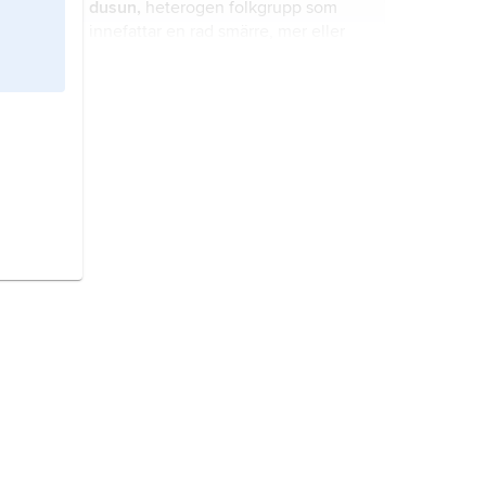
dusun,
heterogen folkgrupp som
innefattar en rad smärre, mer eller
mindre kulturellt distinkta grupper i
den malaysiska delstaten Sabah (1,1
miljoner) och i Brunei (21 000) på
bajau
, kulturellt mångfasetterat folk
norra Borneo.
om över 400 000, hemmahörande i
södra Filippinerna och på norra
Borneo.
baule,
franska
baoulé
, folk i sydöstra
Elfenbenskusten, tillhörande
akangruppen.
javaneser,
Indonesiens största
etniska grupp med en population på
cirka 95 miljoner invånare.
karener,
ett folk i det bergiga
gränslandet mellan Myanmar och
Thailand.