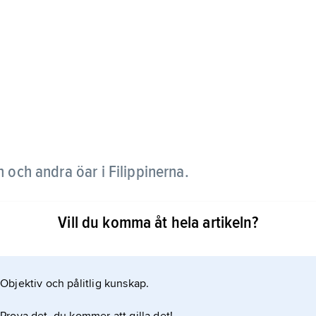
 och andra öar i Filippinerna.
 i landet (28,1 % eller 22 miljoner år 2007) och
Vill du komma åt hela artikeln?
k,
ficiella språk. De är i huvudsak kristna.
Objektiv och pålitlig kunskap.