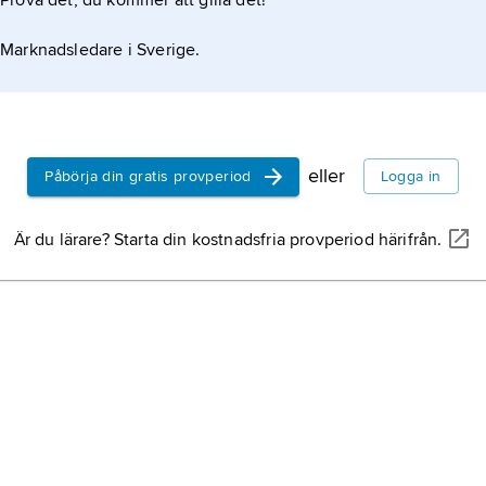
Prova det, du kommer att gilla det!
Marknadsledare i Sverige.
eller
Påbörja din gratis provperiod
Logga in
Är du lärare? Starta din kostnadsfria provperiod härifrån.