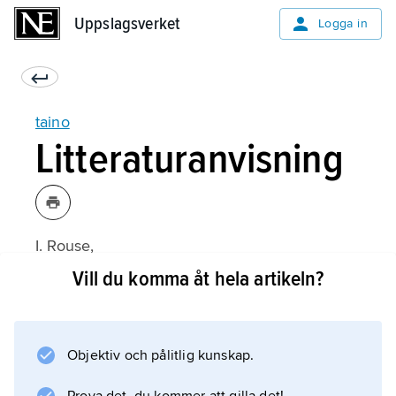
Uppslagsverket
Uppslagsverket
Logga in
taino
Litteraturanvisning
I. Rouse,
The Tainos: Rise and Decline of the People
Vill du komma åt hela artikeln?
who Greeted Columbus
(1992).
Objektiv och pålitlig kunskap.