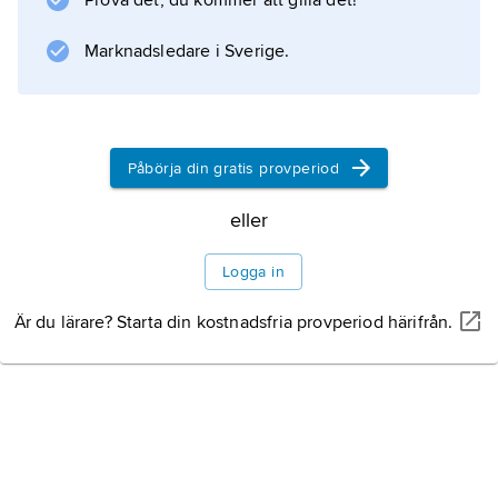
Prova det, du kommer att gilla det!
Information om artikeln
Marknadsledare i Sverige.
Påbörja din gratis provperiod
eller
Logga in
Är du lärare? Starta din kostnadsfria provperiod härifrån.