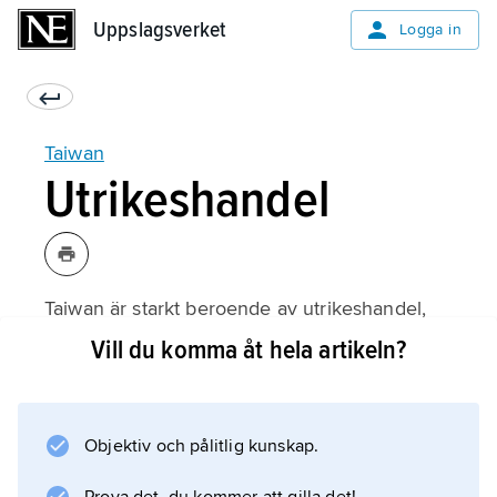
Uppslagsverket
Uppslagsverket
Logga in
Taiwan
Utrikeshandel
Taiwan är starkt beroende av utrikeshandel,
som är motorn i den ekonomiska tillväxten. I
Vill du komma åt hela artikeln?
flera årtionden har Taiwan haft överskott i
såväl bytesbalansen som i handelsbalansen
och landet hade 2009 den tredje största
Objektiv och pålitlig kunskap.
valutareserven i världen.