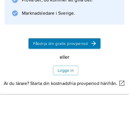
Prova det, du kommer att gilla det!
Marknadsledare i Sverige.
Information om artikeln
Påbörja din gratis provperiod
eller
Logga in
Är du lärare? Starta din kostnadsfria provperiod härifrån.