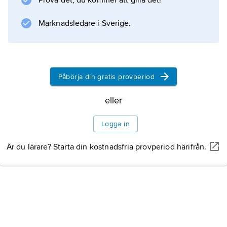
Prova det, du kommer att gilla det!
fältskiktet dominerar rätt högvuxna ris, såsom
odon, österut skvattram och norrut dvärgbjörk.
Marknadsledare i Sverige.
Information om artikeln
Påbörja din gratis provperiod
eller
Logga in
Är du lärare? Starta din kostnadsfria provperiod härifrån.