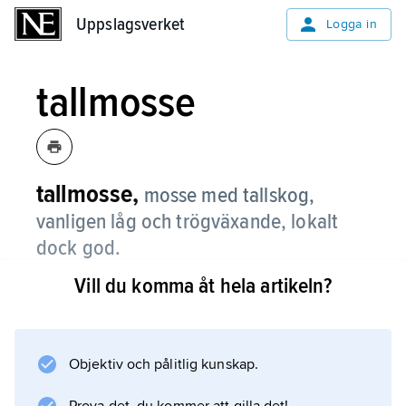
Uppslagsverket
Uppslagsverket
Logga in
tallmosse
tallmosse,
mosse med tallskog,
vanligen låg och trögväxande, lokalt
dock god.
Vill du komma åt hela artikeln?
Träden är martallar, ofta hundraåriga eller
äldre. De har ett på undersidan helt platt
rotsystem som nedåt begränsas av syrebrist
på grund av högt markvattenstånd, vilket dock
Objektiv och pålitlig kunskap.
växlar betydligt med årstid och väderlek. I