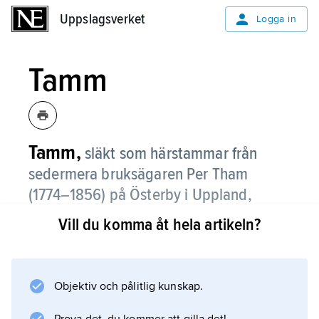
Uppslagsverket
Uppslagsverket
Logga in
Tamm
Tamm,
släkt som härstammar från
sedermera bruksägaren Per Tham
(
1774–1856
) på Österby i Uppland,
vilken som oppositionsman på
Vill du komma åt hela artikeln?
riksdagen 1800 avsagt sig adelskapet
och ändrat stavningen till Tamm.
Objektiv och pålitlig kunskap.
Han blev dock åter adelsman 1826 och
upphöjdes i friherrligt stånd 1843. Han blev