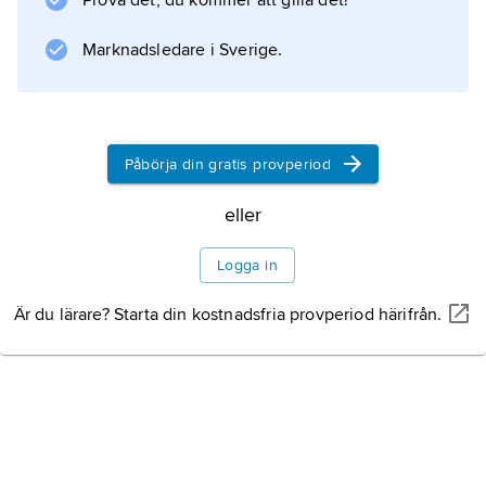
Prova det, du kommer att gilla det!
som krautrock och ambient.
Marknadsledare i Sverige.
Information om artikeln
Påbörja din gratis provperiod
eller
Logga in
Är du lärare? Starta din kostnadsfria provperiod härifrån.