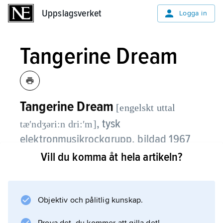
Uppslagsverket
Uppslagsverket
Logga in
Tangerine Dream
Tangerine Dream
[engelskt uttal
,
tysk
tæʹndʒəri:n dri:ʹm]
elektronmusikrockgrupp, bildad 1967
av Edgar Froese (
1944–2015
).
Vill du komma åt hela artikeln?
I gruppens åtskilliga uppsättningar genom
åren har Froese varit den enda kontinuerliga
Objektiv och pålitlig kunskap.
medlemmen. Gruppens instrumentala
elektronmusik har associerats med genrer