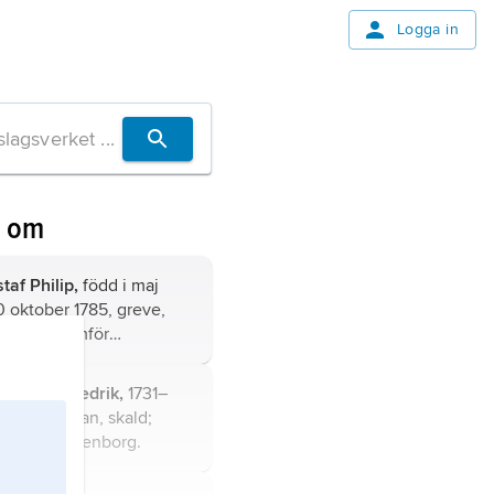
Logga in
n om
taf Philip,
född i maj
0 oktober 1785, greve,
plomat; jämför
Creutz
.
 Gustaf Fredrik,
1731–
e, ämbetsman, skald;
tartikel
Gyllenborg
.