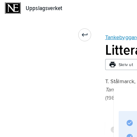
Uppslagsverket
Uppslagsverket
Tankebyggar
Litte
Skriv ut
T. Stålmarck,
Tankebyggar
(1986).
Infor