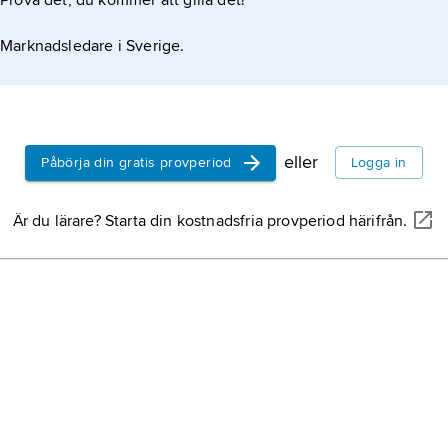
Prova det, du kommer att gilla det!
Oxenstiern
1818, grev
Marknadsledare i Sverige.
ledamot av
1786; jämfö
Bellman, C
februari 174
skald och 
eller
Påbörja din gratis provperiod
Logga in
förgrundsge
Finland,
sta
Är du lärare? Starta din kostnadsfria provperiod härifrån.
Sverige,
st
halvön, nor
Göteborg,
c
Göteborgs 
och Bohuslä
674 529 inv
Tyskland,
r