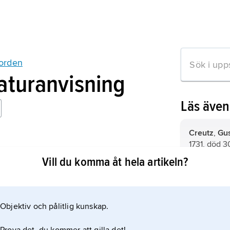
orden
raturanvisning
Läs äve
Creutz
,
Gus
1731, död 3
e 1753–1762
poet och di
Vill du komma åt hela artikeln?
släktartikel
Gyllenborg,
1808, grev
jämför släk
Objektiv och pålitlig kunskap.
mation om artikeln