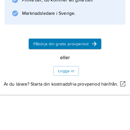
Prova det, du kommer att gilla det!
Natur
Marknadsledare i Sverige.
Befolkning
Påbörja din gratis provperiod
Näringsliv
eller
Logga in
Information om artikeln
Är du lärare? Starta din kostnadsfria provperiod härifrån.