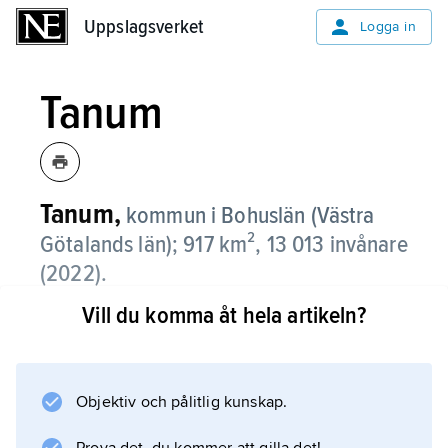
Uppslagsverket
Uppslagsverket
Logga in
Tanum
Tanum,
kommun i Bohuslän (Västra
Götalands län); 917 km², 13 013 invånare
(2022).
Vill du komma åt hela artikeln?
Tanum, som ligger i norra Bohuslän, har en
betydande del skärgård. Kommunen
genomkorsas av Europaväg 6 och järnvägen
Göteborg–Strömstad (Bohusbanan). Centralort
Objektiv och pålitlig kunskap.
är Tanumshede.