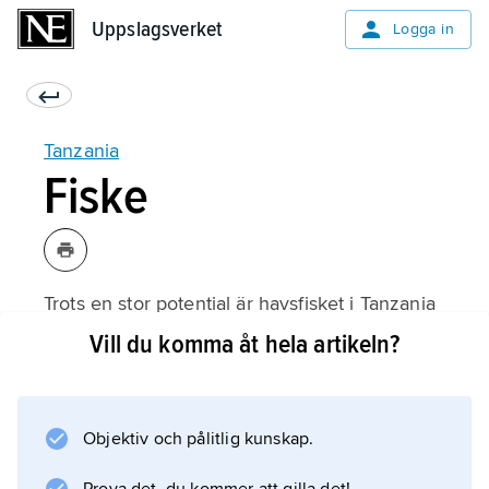
Uppslagsverket
Uppslagsverket
Logga in
Tanzania
Fiske
Trots en stor potential är havsfisket i Tanzania
begränsat. Huvuddelen av fisket är
Vill du komma åt hela artikeln?
sötvattenfiske och bedrivs i Victoria-,
Tanganyika- och Malawisjöarna samt i floder
och dammar. Fisket utgör ett viktigt
Objektiv och pålitlig kunskap.
komplement i kosthållet, men begränsade
lagrings- och transportfaciliteter hämmar