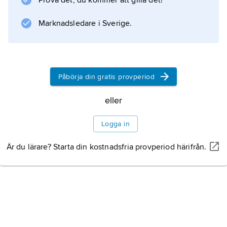
Prova det, du kommer att gilla det!
konsumtionen.
Marknadsledare i Sverige.
Information om artikeln
Påbörja din gratis provperiod
eller
Logga in
Är du lärare? Starta din kostnadsfria provperiod härifrån.