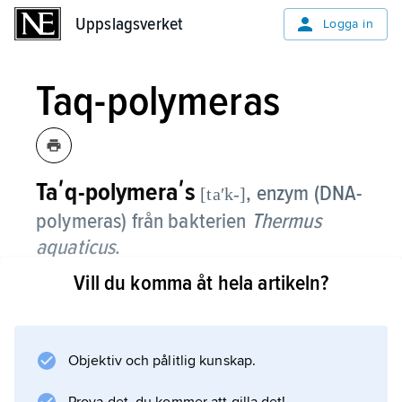
Uppslagsverket
Uppslagsverket
Logga in
Taq-polymeras
Taʹq-polymeraʹs
,
enzym (DNA-
[taʹk-]
polymeras) från bakterien
Thermus
aquaticus
.
Vill du komma åt hela artikeln?
Det deltar i syntesen av DNA. Taq-polymeras
används i PCR-metoden (se
genteknik
) med vilken mängden av ett DNA-avsnitt kan
Objektiv och pålitlig kunskap.
mångfaldigas. Denna användning grundar sig