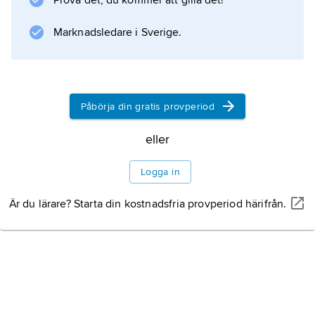
Prova det, du kommer att gilla det!
på att Taq-polymeras, till skillnad från flertalet
enzymer, inte förstörs vid den
Marknadsledare i Sverige.
värmebehandling som ingår i tekniken.
Påbörja din gratis provperiod
Information om artikeln
eller
Logga in
Är du lärare? Starta din kostnadsfria provperiod härifrån.