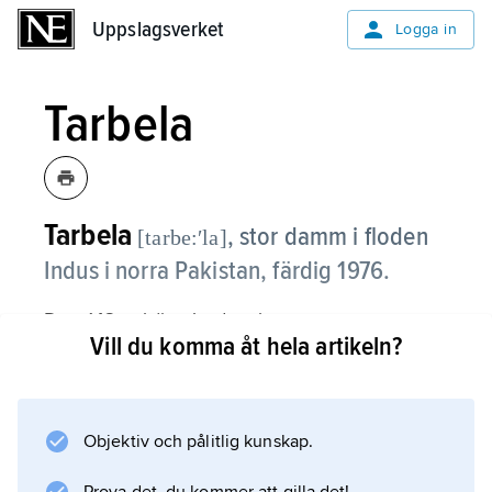
Uppslagsverket
Uppslagsverket
Logga in
Tarbela
Tarbela
, stor damm i floden
[tarbe:ʹla]
Indus i norra Pakistan, färdig 1976.
Den 143 m höga jord- och
Vill du komma åt hela artikeln?
stenfyllningsdammen är en av världens
mäktigaste. Krönlängden är drygt 2 700 m.
Den uppdämda reservoarens area är 260 km
2
Objektiv och pålitlig kunskap.
och dess volym totalt 13,6 km
3