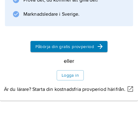
Prova det, du kommer att gilla det!
, varav 6,0 km
Marknadsledare i Sverige.
3
är reglerbar. Tarbela är av avgörande
betydelse för jordbruksbevattningen i
Indusdalen. Vattenkraftverket vid
Påbörja din gratis provperiod
eller
Information om artikeln
Logga in
Är du lärare? Starta din kostnadsfria provperiod härifrån.