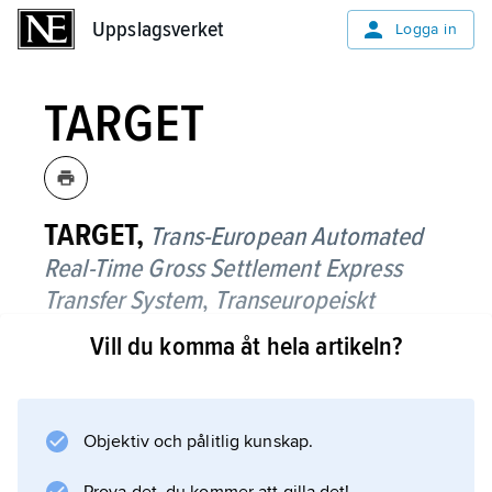
Uppslagsverket
Uppslagsverket
Logga in
TARGET
TARGET,
Trans-European Automated
Real-Time Gross Settlement Express
Transfer System
,
Transeuropeiskt
automatiserat system för
Vill du komma åt hela artikeln?
bruttoavveckling av expressbetalningar
i realtid
,
elektroniskt betalningssystem
för överföring av pengar mellan EU-
Objektiv och pålitlig kunskap.
länderna.