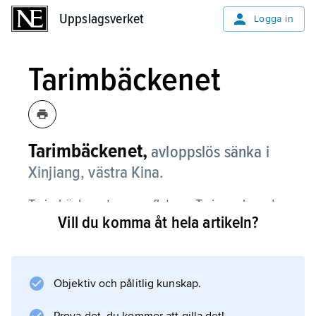
Uppslagsverket
Uppslagsverket
Logga in
Tarimbäckenet
Tarimbäckenet,
avloppslös sänka i
Xinjiang, västra Kina.
Tarimbäckenet
genomflyts av Tarim och andra
Vill du komma åt hela artikeln?
floder vilka får sitt vatten från de omgivande
höga bergskedjorna. Floderna har fört ned
grus och sand som nu kantar stränderna. På
dessa solfjäderformigt utbredda avlagringar
Objektiv och pålitlig kunskap.
finns tillgång till grundvatten, vilket har lett till