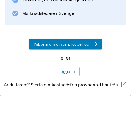
Prova det, du kommer att gilla det!
en blomstrande oaskultur med odling av
bland annat vete,
Marknadsledare i Sverige.
Information om artikeln
Påbörja din gratis provperiod
eller
Logga in
Är du lärare? Starta din kostnadsfria provperiod härifrån.