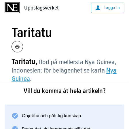
Uppslagsverket
Uppslagsverket
Logga in
Taritatu
Taritatu,
flod på mellersta Nya Guinea,
Indonesien; för belägenhet se karta
Nya
Guinea
.
Vill du komma åt hela artikeln?
Information om artikeln
Objektiv och pålitlig kunskap.