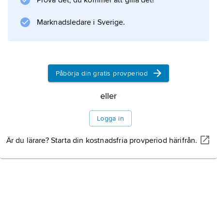
Prova det, du kommer att gilla det!
Marknadsledare i Sverige.
Påbörja din gratis provperiod
eller
Logga in
Är du lärare? Starta din kostnadsfria provperiod härifrån.