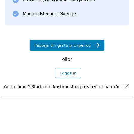
Prova det, du kommer att gilla det!
Marknadsledare i Sverige.
Påbörja din gratis provperiod
eller
Logga in
Är du lärare? Starta din kostnadsfria provperiod härifrån.