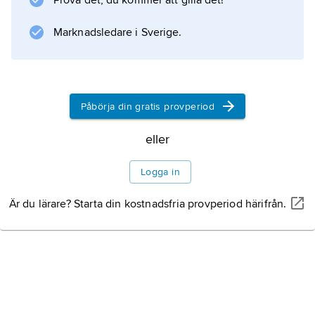
Prova det, du kommer att gilla det!
förvrängda perspektiv, medan hatet mot den
moraliska kloakvärld han ser omkring sig
Marknadsledare i Sverige.
trappas upp i ett privat
Påbörja din gratis provperiod
Information om artikeln
eller
Logga in
Är du lärare? Starta din kostnadsfria provperiod härifrån.