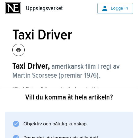
Uppslagsverket
Uppslagsverket
Logga in
Taxi Driver
Taxi Driver,
amerikansk film i regi av
Martin Scorsese (premiär 1976).
”Taxi Driver” är en studie i psykotisk
Vill du komma åt hela artikeln?
storstadsalienation, personifierad av
Vietnamveteranen Travis Bickle (Robert De
Niro), som kryssar längs sjaskiga,
neonupplysta New York-gator i sin taxibil.
Objektiv och pålitlig kunskap.
Handlingen berättas till stor del ur hans