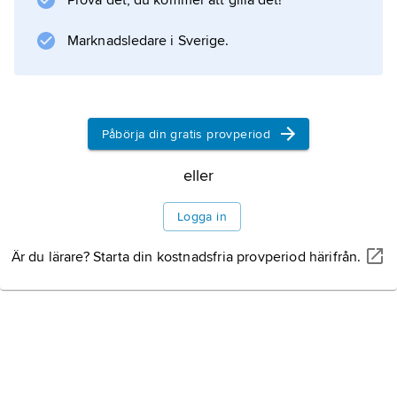
Prova det, du kommer att gilla det!
Marknadsledare i Sverige.
Påbörja din gratis provperiod
eller
Logga in
Är du lärare? Starta din kostnadsfria provperiod härifrån.