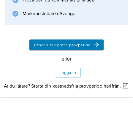
Prova det, du kommer att gilla det!
2006, 2011, 2016 och 2021. Samtliga val
omgavs av bojkottmaningar och protester från
Marknadsledare i Sverige.
oppositionen mot påstått
Påbörja din gratis provperiod
Information om artikeln
eller
Logga in
Är du lärare? Starta din kostnadsfria provperiod härifrån.