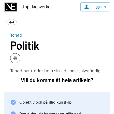
Uppslagsverket
Uppslagsverket
Logga in
Tchad
Politik
Tchad har under hela sin tid som självständig
stat präglats av närmast oavbrutna väpnade
Vill du komma åt hela artikeln?
uppror.
Idriss Déby
, president 1990–2021, kom liksom sina
Objektiv och pålitlig kunskap.
företrädare till makten genom militärt våld.
Han valdes därefter till president 1996, 2001,