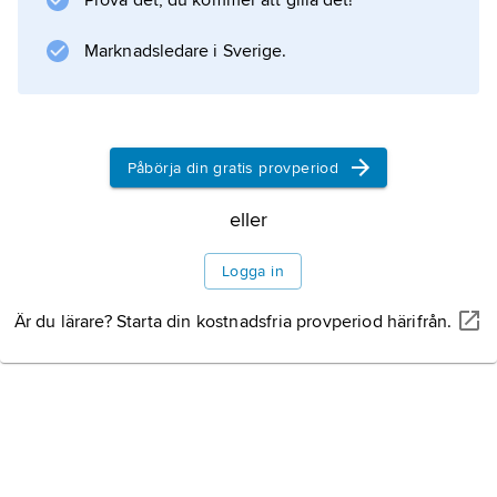
Prova det, du kommer att gilla det!
Marknadsledare i Sverige.
Påbörja din gratis provperiod
eller
Logga in
Är du lärare? Starta din kostnadsfria provperiod härifrån.