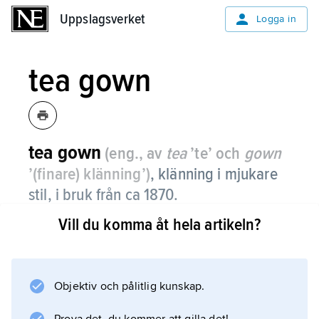
Uppslagsverket
Uppslagsverket
Logga in
tea gown
tea gown
(eng., av
tea
’te’ och
gown
’(finare) klänning’)
, klänning i mjukare
stil, i bruk från ca 1870.
Vill du komma åt hela artikeln?
En tea gown – som fick bäras utan stel
korsettering – var ofta påkostad, gjord av fint
tyg, rikt dekorerad och försedd med släp. Den
bars vid eftermiddagens sällskapsliv men
Objektiv och pålitlig kunskap.
ersattes omkring 1920 av