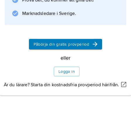
Prova det, du kommer att gilla det!
cocktailklänningen
.
Marknadsledare i Sverige.
Information om artikeln
Påbörja din gratis provperiod
eller
Logga in
Är du lärare? Starta din kostnadsfria provperiod härifrån.