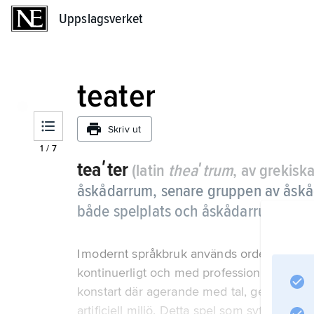
Uppslagsverket
Uppslagsverket
teater
Skriv ut
1
/
7
teaʹter
(latin
theaʹtrum
, av grekisk
åskådarrum, senare gruppen av åskåd
både spelplats och åskådarrum.
I modernt språkbruk används ordet teater d
kontinuerligt och med professionella aktö
konstart där agerande med tal, gester och r
artificiell miljö. Detta spel som syftar till att