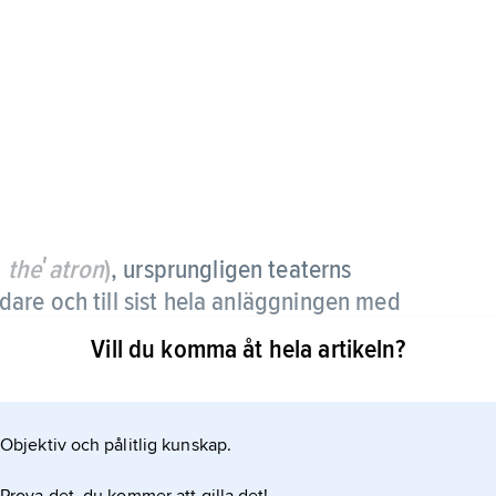
a
theʹatron
)
,
ursprungligen teaterns
are och till sist hela anläggningen med
Vill du komma åt hela artikeln?
els om en lokal eller institution där man
rer uppför dramatiska verk med dialog, dels om den
Objektiv och pålitlig kunskap.
örelser på en spelplats gestaltar en handling i en