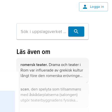
Logga in
Läs även om
romersk teater.
Drama och teater i
Rom var influerade av grekisk kultur
långt före den romerska erövringen
av Grekland 146 f.Kr.
scen
, den spelyta som tillsammans
med åskådarplatserna (salongen)
utgör teaterbyggnadens fysiska
kärna.