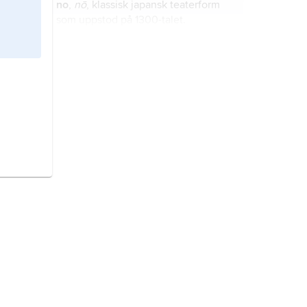
no
,
nō
, klassisk japansk teaterform
som uppstod på 1300-talet.
Kongelige Teater
, egentligen
Det
kongelige Teater
, teater i
Köpenhamn; Danmarks
nationalscen.
skådespelarkonst,
konstart där en
aktör gestaltar fiktiva skeenden inför
en publik.
Dramaten,
Kungliga Dramatiska
Teatern AB
, Stockholm, Sveriges
nationalscen för talteater, statlig
kulturinstitution sedan 1975.
grekisk litteratur och teater
definieras här som grekernas
litteratur och teater under antiken;
för senare perioder, se
Grekland