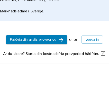
Prova det, du kommer att gilla det!
Marknadsledare i Sverige.
eller
Påbörja din gratis provperiod
Logga in
Är du lärare? Starta din kostnadsfria provperiod härifrån.