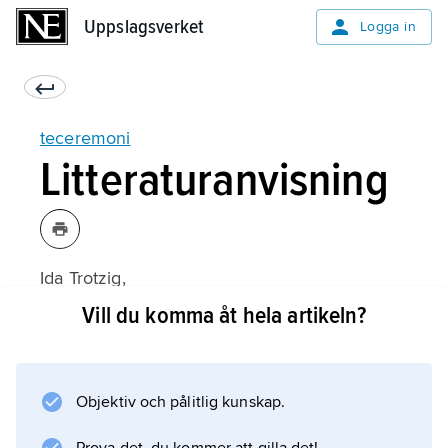
Uppslagsverket
Uppslagsverket
Logga in
teceremoni
Litteraturanvisning
Ida Trotzig,
Cha-no-yu: Japanernas teceremoni
Vill du komma åt hela artikeln?
(3:e upplagan 1994).
Objektiv och pålitlig kunskap.
Information om artikeln