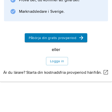
Prova det, du kommer att gilla det!
Marknadsledare i Sverige.
Påbörja din gratis provperiod
eller
Logga in
Är du lärare? Starta din kostnadsfria provperiod härifrån.