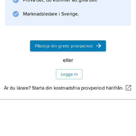
Prova det, du kommer att gilla det!
å sin sida har serier som sitt huvudinnehåll.
De svenska serietidningarna har ofta bestått
Marknadsledare i Sverige.
av amerikanska eller brittiska dagspresserier i
omredigerat skick.
Påbörja din gratis provperiod
eller
Information om artikeln
Logga in
Är du lärare? Starta din kostnadsfria provperiod härifrån.