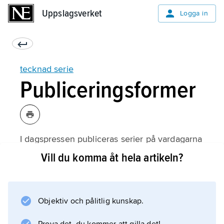
Uppslagsverket
Uppslagsverket
Logga in
tecknad serie
Publiceringsformer
I dagspressen publiceras serier på vardagarna
i avsnitt om en stripp, på lördagar eller
Vill du komma åt hela artikeln?
söndagar ofta med längre episoder om flera
strippar, s.k.
söndagssidor
Objektiv och pålitlig kunskap.
.
Serietidningen