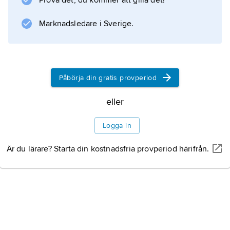
Prova det, du kommer att gilla det!
Marknadsledare i Sverige.
Påbörja din gratis provperiod
eller
Logga in
Är du lärare? Starta din kostnadsfria provperiod härifrån.