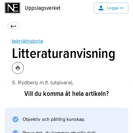
Uppslagsverket
Uppslagsverket
Logga in
teknikhistoria
Litteraturanvisning
S. Rydberg m.fl. (utgivare),
Svensk teknikhistoria
Vill du komma åt hela artikeln?
(1989).
Objektiv och pålitlig kunskap.
Information om artikeln