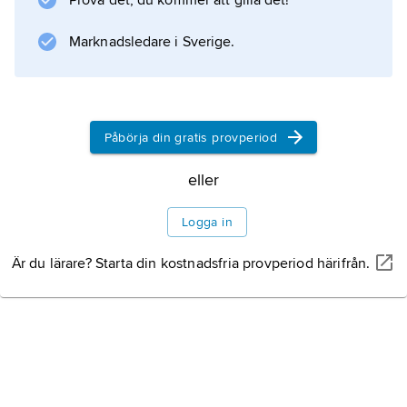
Prova det, du kommer att gilla det!
. Synen på teknik som en socialt skapad
Marknadsledare i Sverige.
företeelse har blivit allt starkare, vissa
teknikhistoriker betraktar tekniken som en
social konstruktion
. Detta
Påbörja din gratis provperiod
eller
Information om artikeln
Logga in
Är du lärare? Starta din kostnadsfria provperiod härifrån.