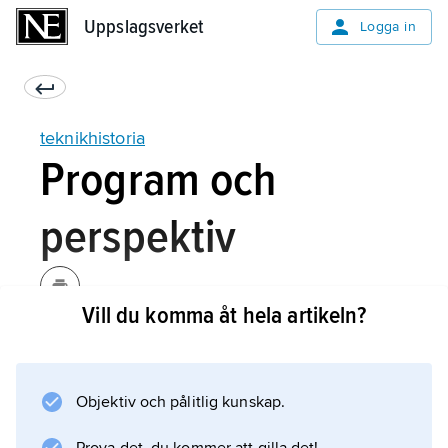
Uppslagsverket
Uppslagsverket
Logga in
teknikhistoria
Program och
perspektiv
Vill du komma åt hela artikeln?
Teknisk förändring har allt mer kommit att
sättas i samband med sociala, ekonomiska,
juridiska, geografiska och kulturella faktorer;
Objektiv och pålitlig kunskap.
tekniken har betraktats som invävd i ett
sociotekniskt system