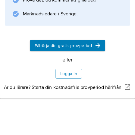
Prova det, du kommer att gilla det!
stridsflygplan och tåg.
Marknadsledare i Sverige.
Information om artikeln
Påbörja din gratis provperiod
eller
Logga in
Är du lärare? Starta din kostnadsfria provperiod härifrån.