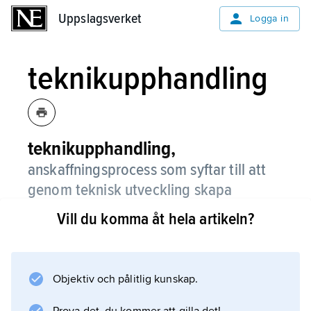
Uppslagsverket
Uppslagsverket
Logga in
teknikupphandling
teknikupphandling,
anskaffningsprocess som syftar till att
genom teknisk utveckling skapa
ändamålsenliga produkter.
Vill du komma åt hela artikeln?
Av central betydelse för en lyckad
teknikupphandling är att beställaren kan
precisera sina krav. Exempel på
Objektiv och pålitlig kunskap.
teknikupphandling är utveckling av