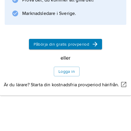
Prova det, du kommer att gilla det!
betal-TV
. Beroende av överföringsmedium modulerar
Marknadsledare i Sverige.
den råddade dataströmmen en
Påbörja din gratis provperiod
Information om artikeln
eller
Logga in
Är du lärare? Starta din kostnadsfria provperiod härifrån.