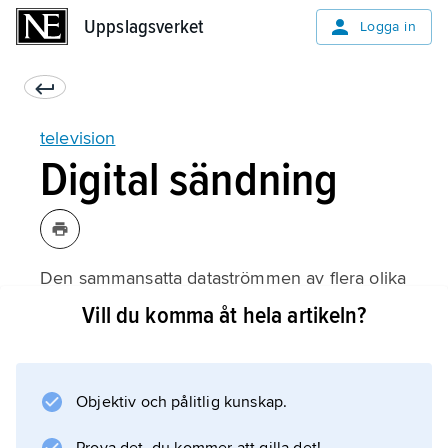
Uppslagsverket
Uppslagsverket
Logga in
television
Digital sändning
Den sammansatta dataströmmen av flera olika
TV-kanaler som i sin tur är sammansatta av
Vill du komma åt hela artikeln?
video, ljud och data råddas (engelska
scrambling
) för skydd mot icke auktoriserat användande.
Objektiv och pålitlig kunskap.
Detta kan ske av upphovsrättsskäl eller för att
tillgång upplåts mot betalning; se