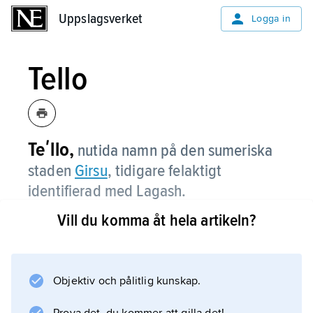
Uppslagsverket
Uppslagsverket
Logga in
Tello
Teʹllo,
nutida namn på den sumeriska
staden
Girsu
, tidigare felaktigt
identifierad med Lagash.
Vill du komma åt hela artikeln?
Information om artikeln
Objektiv och pålitlig kunskap.