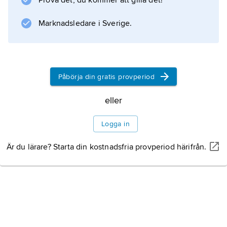
Prova det, du kommer att gilla det!
Marknadsledare i Sverige.
Påbörja din gratis provperiod
eller
Logga in
Är du lärare? Starta din kostnadsfria provperiod härifrån.