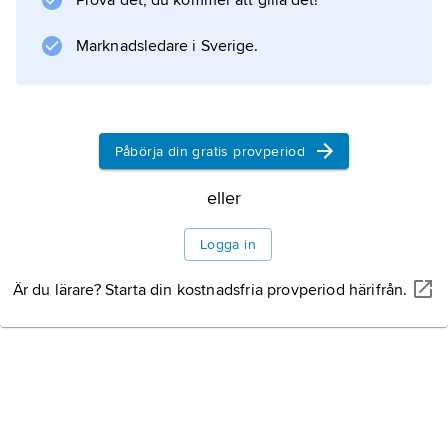
Prova det, du kommer att gilla det!
lever i en fantasivärld och inte förmår hjälpa
sin lätt handikappade dotter till ett drägligt liv.
Marknadsledare i Sverige.
A Streetcar Named Desire
Påbörja din gratis provperiod
Information om artikeln
eller
Logga in
Är du lärare? Starta din kostnadsfria provperiod härifrån.