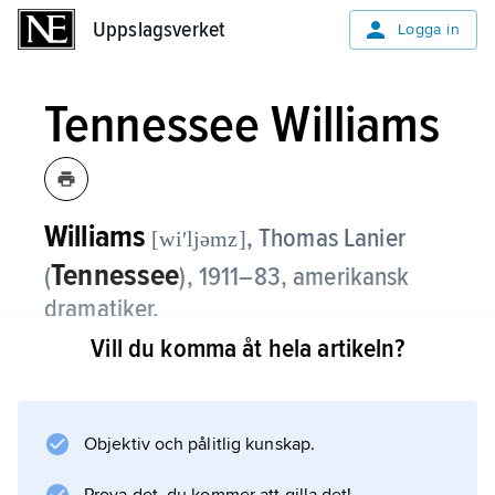
Uppslagsverket
Uppslagsverket
Logga in
Tennessee Williams
Williams
, Thomas Lanier
[wiʹljəmz]
Tennessee
(
),
1911–83, amerikansk
dramatiker.
Vill du komma åt hela artikeln?
Sin första större framgång vann Williams med
The Glass Menagerie
(1945; ”Glasmenageriet”; filmatiserad 1950
Objektiv och pålitlig kunskap.
och 1987, TV-film 1973), en ömsint historia
med självbiografisk bakgrund om en mor som