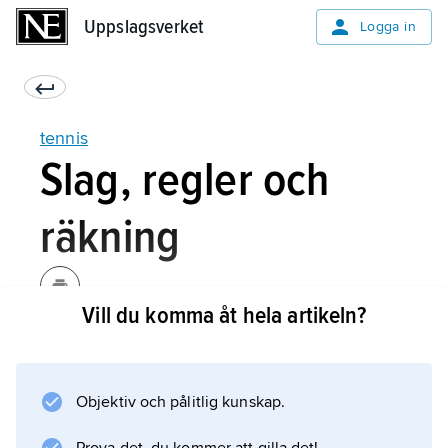
Uppslagsverket
Uppslagsverket
Logga in
tennis
Slag, regler och
räkning
Vill du komma åt hela artikeln?
Serven sätter igång varje duell. Spelaren står
bakom baslinjen och slår bollen diagonalt
över banan, växelvis från höger och vänster,
Objektiv och pålitlig kunskap.
till motståndarens serveruta. Vid misslyckad
förstaserve ges en ny chans (andraserve),