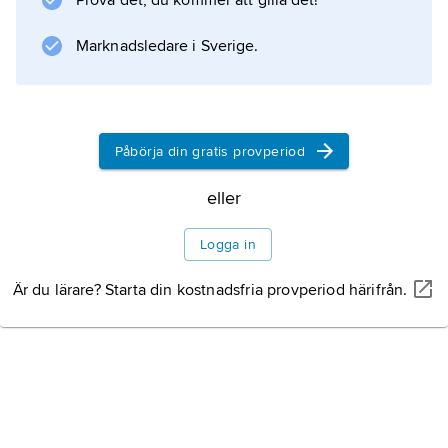
Prova det, du kommer att gilla det!
men om även denna missas döms
Marknadsledare i Sverige.
dubbelfel
och poängen förloras. En direkt dödande
serve kallas
ess
Påbörja din gratis provperiod
. Om
eller
Logga in
Information om artikeln
Är du lärare? Starta din kostnadsfria provperiod härifrån.