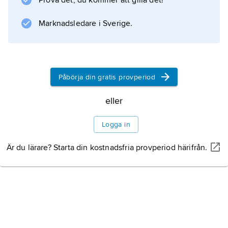
Prova det, du kommer att gilla det!
Marknadsledare i Sverige.
Påbörja din gratis provperiod
eller
Logga in
Är du lärare? Starta din kostnadsfria provperiod härifrån.