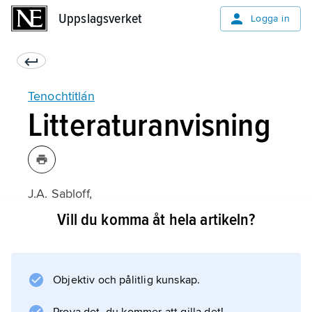
Uppslagsverket
Uppslagsverket
Logga in
Tenochtitlán
Litteraturanvisning
J.A. Sabloff,
The Cities of Ancient Mexico
Vill du komma åt hela artikeln?
(1989).
Objektiv och pålitlig kunskap.
Information om artikeln