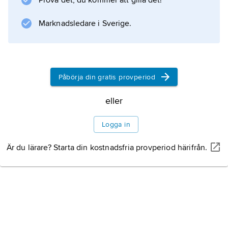
Prova det, du kommer att gilla det!
försedd med upphöjda, parallella tvärringar.
Tentakulitidernas släktskap med andra
Marknadsledare i Sverige.
djurgrupper är inte klarlagd, men de räknas
ibland till
Påbörja din gratis provperiod
Information om artikeln
eller
Logga in
Är du lärare? Starta din kostnadsfria provperiod härifrån.