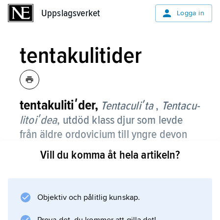
Uppslagsverket
Uppslagsverket
Logga in
tentakulitider
tentakulitiʹder,
Tentaculiʹta
,
Tenta­cu­
li­toiʹdea
, utdöd klass djur som levde
från äldre ordovicium till yngre devon
(för ca 490–370 miljoner år sedan).
Vill du komma åt hela artikeln?
De levde i havet och byggde upp ett
långsträckt kalkskal med konisk form. Skalen
är vanligen raka, en eller ett par cm långa, och
Objektiv och pålitlig kunskap.
öppna i den ena ändan. Utsidan är ofta