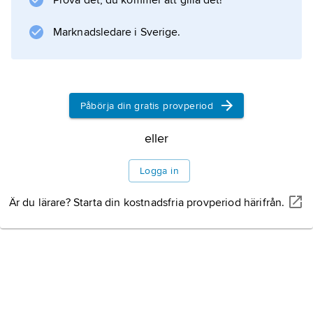
Prova det, du kommer att gilla det!
Marknadsledare i Sverige.
Påbörja din gratis provperiod
eller
Logga in
Är du lärare? Starta din kostnadsfria provperiod härifrån.