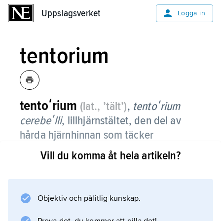
Uppslagsverket
Uppslagsverket
Logga in
tentorium
tentoʹrium
(lat., ’tält’)
,
tentoʹrium
cerebeʹlli
, lillhjärnstältet, den del av
hårda hjärnhinnan som täcker
lillhjärnan.
Vill du komma åt hela artikeln?
Objektiv och pålitlig kunskap.
Information om artikeln