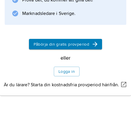
Prova det, du kommer att gilla det!
Marknadsledare i Sverige.
Påbörja din gratis provperiod
eller
Logga in
Är du lärare? Starta din kostnadsfria provperiod härifrån.