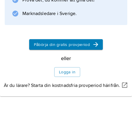
Prova det, du kommer att gilla det!
Marknadsledare i Sverige.
Information om artikeln
Påbörja din gratis provperiod
eller
Logga in
Är du lärare? Starta din kostnadsfria provperiod härifrån.