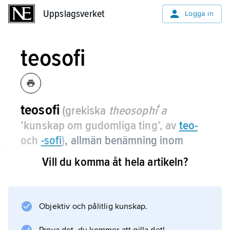
Uppslagsverket
Uppslagsverket
Logga in
teosofi
teosofi
(grekiska
theosophiʹa
’kunskap om gudomliga ting’, av
teo
-
och
-
sofi
)
,
allmän benämning inom
esoteriska traditioner, som exempelvis
Vill du komma åt hela artikeln?
nyplatonism och kabbalistik, för att
söka insikt om Guds väsen, främst
genom visionärt skådande.
Objektiv och pålitlig kunskap.