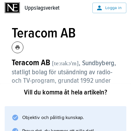
Uppslagsverket
Uppslagsverket
Logga in
Teracom AB
Teracom AB
,
Sundbyberg,
[te:rakɔʹm]
statligt bolag för utsändning av radio-
och TV-program, grundat 1992 under
namnet
TERACOM Svensk Rundradio
Vill du komma åt hela artikeln?
AB
.
Teracom svarar för all utsändning via marknät
Objektiv och pålitlig kunskap.
för public service-företagen, TV4 och
huvuddelen av den privata lokal- och