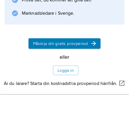
Prova det, du kommer att gilla det!
sammansatta blad och små, obetydliga
blommor i rikblommiga knippen.
Marknadsledare i Sverige.
Information om artikeln
Påbörja din gratis provperiod
eller
Logga in
Är du lärare? Starta din kostnadsfria provperiod härifrån.