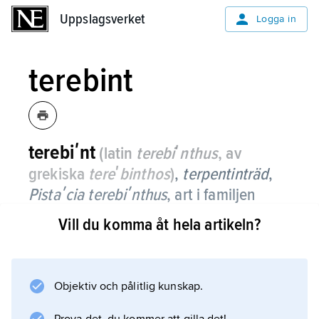
Uppslagsverket
Uppslagsverket
Logga in
terebint
terebiʹnt
(latin
terebiʹnthus
, av
grekiska
tereʹbinthos
)
,
terpentinträd
,
Pistaʹcia terebiʹnthus
,
art i familjen
sumakväxter.
Vill du komma åt hela artikeln?
Det är en sommargrön buske som kan bli 6 m
hög; den växer ibland som träd och hör
hemma i medelhavsområdets
Objektiv och pålitlig kunskap.
macchiavegetation. Den har parbladigt