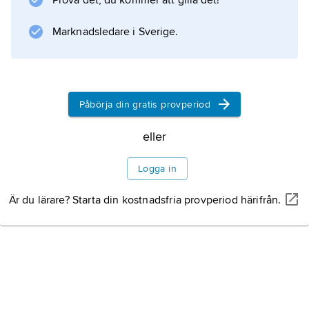
Prova det, du kommer att gilla det!
Information om artikeln
Marknadsledare i Sverige.
Påbörja din gratis provperiod
eller
Logga in
Är du lärare? Starta din kostnadsfria provperiod härifrån.