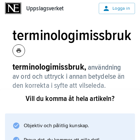
Uppslagsverket
Uppslagsverket
Logga in
terminologimissbruk
terminologimissbruk,
användning
av ord och uttryck i annan betydelse än
den korrekta i syfte att vilseleda.
Vill du komma åt hela artikeln?
Terminologimissbruk är enligt
marknadsföringslagen en olaglig form av
vilseledande reklam.
Objektiv och pålitlig kunskap.