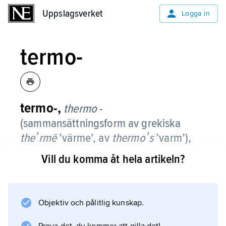
Uppslagsverket
Uppslagsverket
Logga in
termo-
termo-,
thermo
-
(sammansättningsform av grekiska
theʹrmē
’värme’, av
thermoʹs
’varm’),
förled med betydelsen ’värme-’,
Vill du komma åt hela artikeln?
’temperatur-’ i ord som
termometer
och
termogen
.
Objektiv och pålitlig kunskap.