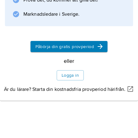
Prova det, du kommer att gilla det!
Information om artikeln
Marknadsledare i Sverige.
Påbörja din gratis provperiod
eller
Logga in
Är du lärare? Starta din kostnadsfria provperiod härifrån.