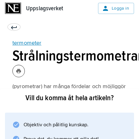
Uppslagsverket
Uppslagsverket
Logga in
termometer
Strålningstermometra
(pyrometrar) har många fördelar och möjliggör
mätning av höga temperaturer (över 700 °C)
Vill du komma åt hela artikeln?
som skulle ha förstört kontakttermometrar,
men kan även användas för låga
temperaturer. Eftersom termodynamisk
Objektiv och pålitlig kunskap.
temperatur ingår i Plancks strålningslag kan
denna utnyttjas genom att man mäter