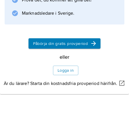
Prova det, du kommer att gilla det!
strålningen från den heta kroppen med den
kalibrerade strålningen från en glödtråd,
Marknadsledare i Sverige.
Information om artikeln
Påbörja din gratis provperiod
eller
Logga in
Är du lärare? Starta din kostnadsfria provperiod härifrån.