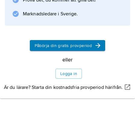
Prova det, du kommer att gilla det!
Information om artikeln
Marknadsledare i Sverige.
Påbörja din gratis provperiod
eller
Logga in
Är du lärare? Starta din kostnadsfria provperiod härifrån.