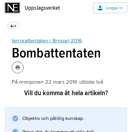
Uppslagsverket
Uppslagsverket
Logga in
terrorattentaten i Bryssel 2016
Bombattentaten
På morgonen 22 mars 2016 utlöste två
självmordsbombare sprängladdningar på
Vill du komma åt hela artikeln?
flygplatsen Zaventem utanför Bryssel.
Bomberna detonerade vid åttatiden med
några minuters mellanrum.
Objektiv och pålitlig kunskap.