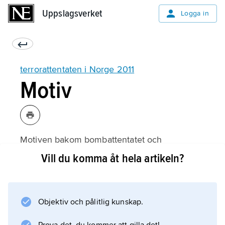
Uppslagsverket
Uppslagsverket
Logga in
terrorattentaten i Norge 2011
Motiv
Motiven bakom bombattentatet och
massmordet var i huvudsak politiska. Breivik
Vill du komma åt hela artikeln?
publicerade, under pseudonymen
Andrew Berwick
, kort före attentatet en samling texter, i stort
Objektiv och pålitlig kunskap.
plagierade från andra högerextrema källor,
som beskrev hans ideologi samt hur han