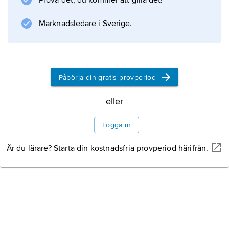
Prova det, du kommer att gilla det!
förberett sig inför sin aktion. Texterna i det så
kallade ”manifestet” (titulerat
Marknadsledare i Sverige.
2083 –
Påbörja din gratis provperiod
Information om artikeln
eller
Logga in
Är du lärare? Starta din kostnadsfria provperiod härifrån.