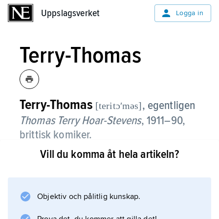
Uppslagsverket
Uppslagsverket
Logga in
Terry-Thomas
Terry-Thomas
, egentligen
[teritɔʹməs]
Thomas Terry Hoar-Stevens
,
1911–90,
brittisk komiker.
Vill du komma åt hela artikeln?
Terry-Thomas kom via radio och music hall till
filmen, där han på 1950-talet fann sin nisch
som tönt med överklassmanér. Av hans
många filmfarser kan nämnas ”Kompaniets
Objektiv och pålitlig kunskap.
svarta får” (1956), ”Dina pengar är mina