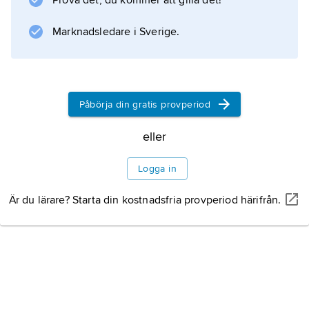
Prova det, du kommer att gilla det!
pengar” (1959) och ”Dessa fantastiska män i
sina flygande maskiner” (1965).
Marknadsledare i Sverige.
Information om artikeln
Påbörja din gratis provperiod
eller
Logga in
Är du lärare? Starta din kostnadsfria provperiod härifrån.